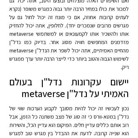
ואם השיפורים האלה מוצלחים ובוצעו היטב, אתה יכול גם
למכור את כולו במחיר הרבה יותר גבוה כמגרש משופר (נקרא
לעתים קרובות אחוזה, אם כי מונח זה יכול לחול גם על
מגרשים מרובים שנמכרים יחד). לחלופין, אתה יכול להחזיק
אותו ולהשכיר אותו לקמעונאים או למשתמשי metaverse
מזדמנים המחפשים חוויה מסוג אחר. בדיוק כמו נדל"ן
מהחיים האמיתיים, אתה יכול לשפר את הנדל"ן metaverse
לשימוש הגבוה והטוב ביותר כדי לייצר הרבה יותר ערך ממגרש
ריק.
יישום עקרונות נדל"ן בעולם
האמיתי על נדל"ן metaverse
נכון לעכשיו זה יכול להיות מסובך לקבוע הערכות שווי של
נדל"ן במטא-וורס כי זה סוג של מצב משתנה כל הזמן, אבל
רוב אותם כללים עדיין חלים. המיקום הוא עדיין הכל, והשירות
הוא שנייה קרובה. לדעת את ההבדל בין מגרש טוב למגרש