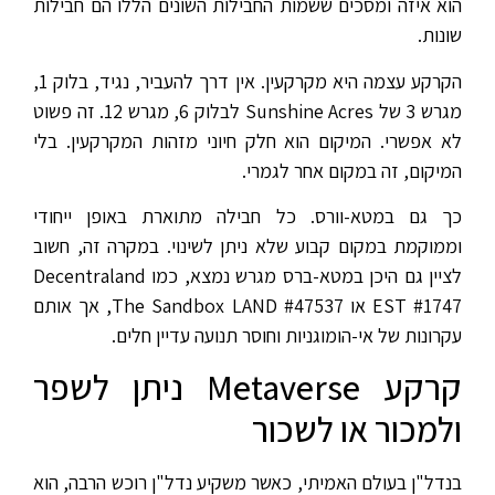
הוא איזה ומסכים ששמות החבילות השונים הללו הם חבילות
שונות.
הקרקע עצמה היא מקרקעין. אין דרך להעביר, נגיד, בלוק 1,
מגרש 3 של Sunshine Acres לבלוק 6, מגרש 12. זה פשוט
לא אפשרי. המיקום הוא חלק חיוני מזהות המקרקעין. בלי
המיקום, זה במקום אחר לגמרי.
כך גם במטא-וורס. כל חבילה מתוארת באופן ייחודי
וממוקמת במקום קבוע שלא ניתן לשינוי. במקרה זה, חשוב
לציין גם היכן במטא-ברס מגרש נמצא, כמו Decentraland
EST #1747 או The Sandbox LAND #47537, אך אותם
עקרונות של אי-הומוגניות וחוסר תנועה עדיין חלים.
קרקע Metaverse ניתן לשפר
ולמכור או לשכור
בנדל"ן בעולם האמיתי, כאשר משקיע נדל"ן רוכש הרבה, הוא